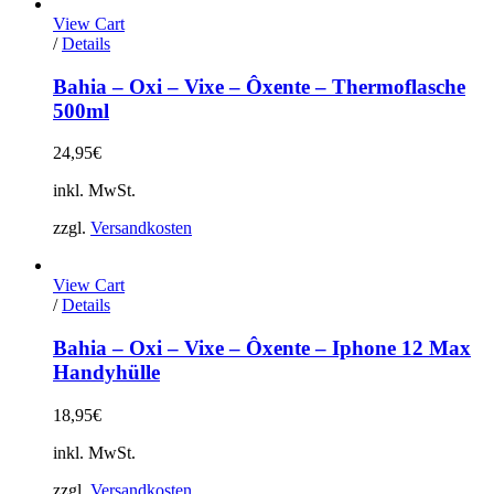
View Cart
Dieses
/
Details
Produkt
weist
Bahia – Oxi – Vixe – Ôxente – Thermoflasche
mehrere
500ml
Varianten
auf.
24,95
€
Die
Optionen
inkl. MwSt.
können
auf
zzgl.
Versandkosten
der
Produktseite
gewählt
View Cart
werden
Dieses
/
Details
Produkt
weist
Bahia – Oxi – Vixe – Ôxente – Iphone 12 Max
mehrere
Handyhülle
Varianten
auf.
18,95
€
Die
Optionen
inkl. MwSt.
können
auf
zzgl.
Versandkosten