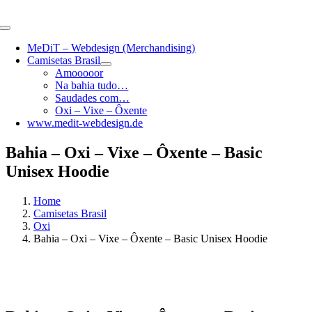
Skip
to
Toggle
content
Navigation
MeDiT – Webdesign (Merchandising)
Camisetas Brasil
Amooooor
Na bahia tudo…
Saudades com…
Oxi – Vixe – Ôxente
www.medit-webdesign.de
Bahia – Oxi – Vixe – Ôxente – Basic
Unisex Hoodie
Home
Camisetas Brasil
Oxi
Bahia – Oxi – Vixe – Ôxente – Basic Unisex Hoodie