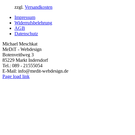
auf
zzgl.
Versandkosten
der
Produktseite
Impressum
gewählt
Widerrufsbelehrung
werden
AGB
Datenschutz
Michael Meschkat
MeDiT - Webdesign
Botenveitlweg 3
85229 Markt Indersdorf
Tel.: 089 - 21555054
E-Mail: info@medit-webdesign.de
Page load link
Go
to
Top