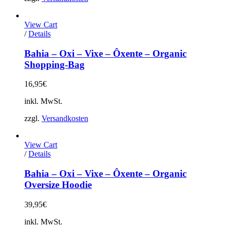
der
Produktseite
gewählt
View Cart
werden
Dieses
/
Details
Produkt
weist
Bahia – Oxi – Vixe – Ôxente – Organic
mehrere
Shopping-Bag
Varianten
auf.
16,95
€
Die
Optionen
inkl. MwSt.
können
auf
zzgl.
Versandkosten
der
Produktseite
gewählt
View Cart
werden
Dieses
/
Details
Produkt
weist
Bahia – Oxi – Vixe – Ôxente – Organic
mehrere
Oversize Hoodie
Varianten
auf.
39,95
€
Die
Optionen
inkl. MwSt.
können