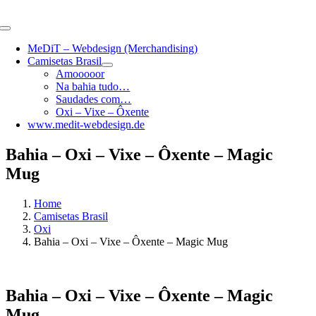
Skip
to
Toggle
content
Navigation
MeDiT – Webdesign (Merchandising)
Camisetas Brasil
Amooooor
Na bahia tudo…
Saudades com…
Oxi – Vixe – Ôxente
www.medit-webdesign.de
Bahia – Oxi – Vixe – Ôxente – Magic
Mug
Home
Camisetas Brasil
Oxi
Bahia – Oxi – Vixe – Ôxente – Magic Mug
Bahia – Oxi – Vixe – Ôxente – Magic
Mug