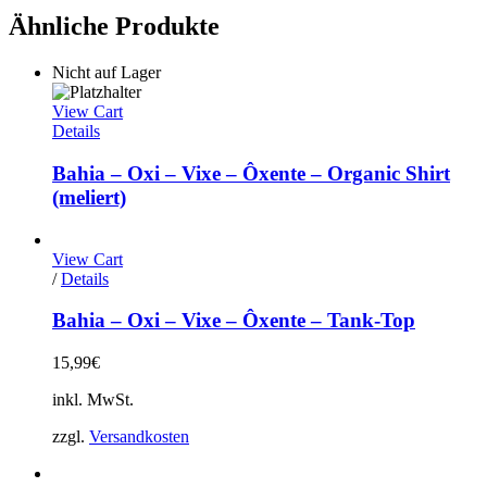
Ähnliche Produkte
Nicht auf Lager
View Cart
Details
Bahia – Oxi – Vixe – Ôxente – Organic Shirt
(meliert)
View Cart
Dieses
/
Details
Produkt
weist
Bahia – Oxi – Vixe – Ôxente – Tank-Top
mehrere
Varianten
15,99
€
auf.
Die
inkl. MwSt.
Optionen
können
zzgl.
Versandkosten
auf
der