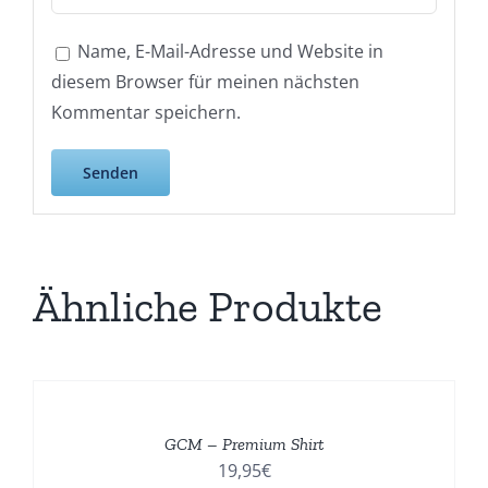
Name, E-Mail-Adresse und Website in
diesem Browser für meinen nächsten
Kommentar speichern.
Ähnliche Produkte
DIESES
/
PRODUKT
DETAILS
WEIST
GCM – Premium Shirt
MEHRERE
19,95
€
VARIANTEN