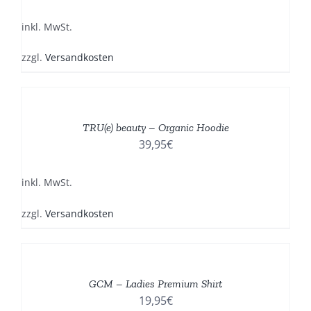
AUF.
DIE
inkl. MwSt.
OPTIONEN
KÖNNEN
zzgl.
Versandkosten
AUF
DER
DIESES
/
PRODUKTSEITE
PRODUKT
DETAILS
GEWÄHLT
WEIST
TRU(e) beauty – Organic Hoodie
WERDEN
MEHRERE
39,95
€
VARIANTEN
AUF.
DIE
inkl. MwSt.
OPTIONEN
KÖNNEN
zzgl.
Versandkosten
AUF
DER
DIESES
/
PRODUKTSEITE
PRODUKT
DETAILS
GEWÄHLT
WEIST
GCM – Ladies Premium Shirt
WERDEN
MEHRERE
19,95
€
VARIANTEN