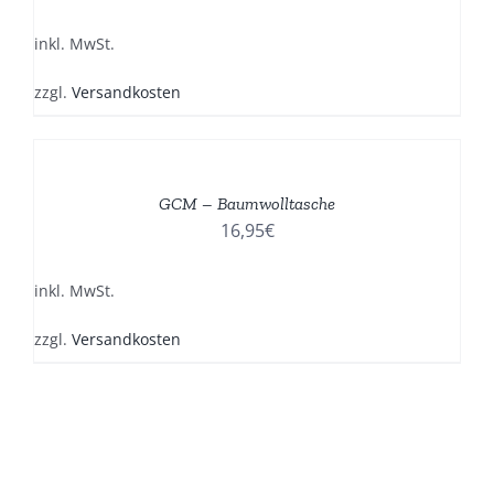
AUF.
DIE
inkl. MwSt.
OPTIONEN
KÖNNEN
zzgl.
Versandkosten
AUF
DER
DIESES
/
PRODUKTSEITE
PRODUKT
DETAILS
GEWÄHLT
WEIST
GCM – Baumwolltasche
WERDEN
MEHRERE
16,95
€
VARIANTEN
AUF.
DIE
inkl. MwSt.
OPTIONEN
KÖNNEN
zzgl.
Versandkosten
AUF
DER
PRODUKTSEITE
GEWÄHLT
WERDEN