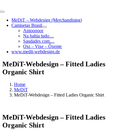
Skip
to
Toggle
content
Navigation
MeDiT – Webdesign (Merchandising)
Camisetas Brasil
Amooooor
Na bahia tudo…
Saudades com…
Oxi – Vixe – Ôxente
www.medit-webdesign.de
MeDiT-Webdesign – Fitted Ladies
Organic Shirt
Home
MeDiT
MeDiT-Webdesign – Fitted Ladies Organic Shirt
MeDiT-Webdesign – Fitted Ladies
Organic Shirt