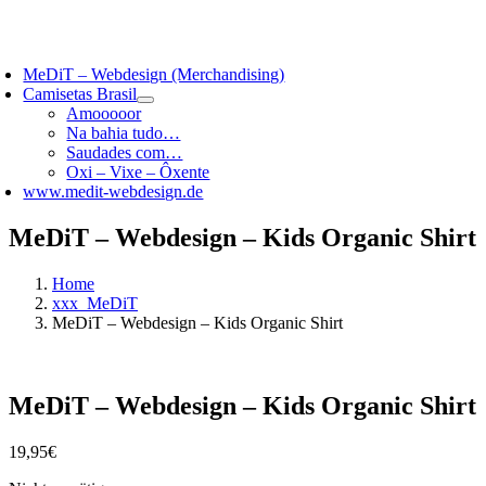
Skip
to
oggle
content
avigation
MeDiT – Webdesign (Merchandising)
Camisetas Brasil
Amooooor
Na bahia tudo…
Saudades com…
Oxi – Vixe – Ôxente
www.medit-webdesign.de
MeDiT – Webdesign – Kids Organic Shirt
Home
xxx_MeDiT
MeDiT – Webdesign – Kids Organic Shirt
MeDiT – Webdesign – Kids Organic Shirt
19,95
€