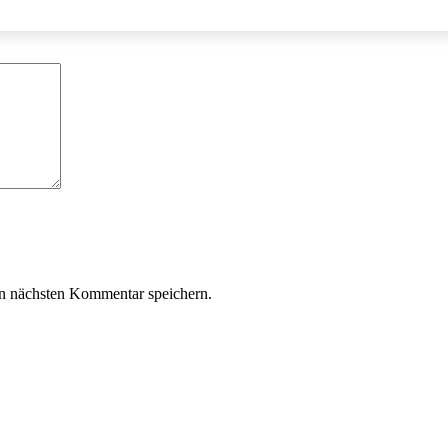
sind mit
*
markiert
n nächsten Kommentar speichern.